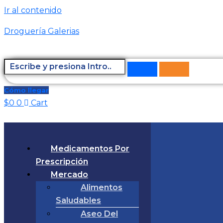
Ir al contenido
Droguería Galerias
Cómo llegar
$
0
0
Cart
Medicamentos Por
Prescripción
Mercado
Alimentos
Saludables
Aseo Del