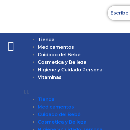
Ir
al
contenido
Tienda
Medicamentos
Cuidado del Bebé
Cosmetica y Belleza
Higiene y Cuidado Personal
Vitaminas
Tienda
Medicamentos
Cuidado del Bebé
Cosmetica y Belleza
Higiene y Cuidado Personal