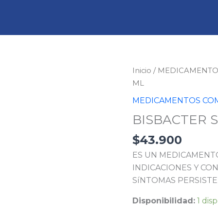
BISBACTER
Inicio
/
MEDICAMENTO
SUSPENSION
ML
120
MEDICAMENTOS COM
ML
BISBACTER 
cantidad
$
43.900
ES UN MEDICAMENTO
INDICACIONES Y CON
SíNTOMAS PERSISTE
Disponibilidad:
1 dis