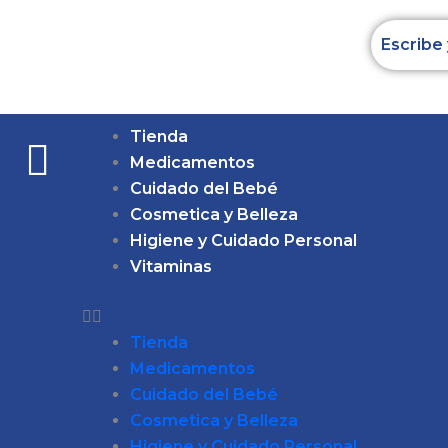
Ir
al
contenido
Tienda
Medicamentos
Cuidado del Bebé
Cosmetica y Belleza
Higiene y Cuidado Personal
Vitaminas
Tienda
Medicamentos
Cuidado del Bebé
Cosmetica y Belleza
Higiene y Cuidado Personal