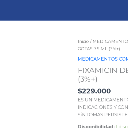
FIXAMICIN
Inicio
/
MEDICAMENTO
DEXACIPRO
GOTAS 7.5 ML (3%+)
GOTAS
MEDICAMENTOS COM
7.5
FIXAMICIN D
ML
(3%+)
(3%+)
cantidad
$
229.000
ES UN MEDICAMENTO
INDICACIONES Y CON
SíNTOMAS PERSISTE
Disponibilidad:
1 dis