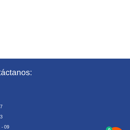
áctanos:
27
73
 - 09
0