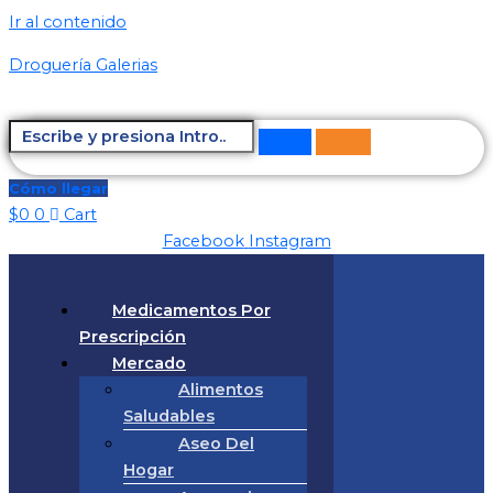
Ir al contenido
Droguería Galerias
Cómo llegar
$
0
0
Cart
Facebook
Instagram
Medicamentos Por
Prescripción
Mercado
Alimentos
Saludables
Aseo Del
Hogar