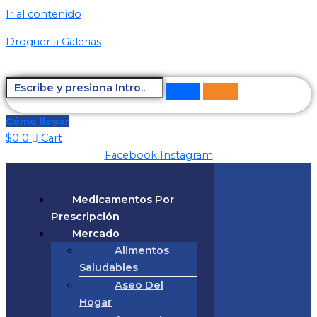
Ir al contenido
Droguería Galerias
Cómo llegar
$
0
0
Cart
Facebook
Instagram
Medicamentos Por
Prescripción
Mercado
Alimentos
Saludables
Aseo Del
Hogar