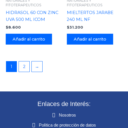
NATURALES Y
NATURALES Y
FITOTERAPEUTICOS
FITOTERAPEUTICOS
HIDRASOL 60 CON ZINC
MIELTERTOS JARABE
UVA 500 ML ICOM
240 ML NF
$
8.600
$
31.200
Añadir al carrito
Añadir al carrito
1
2
→
Enlaces de Interés:
Nosotros
Política de protección de datos