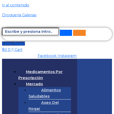
Ir al contenido
Droguería Galerias
Cómo llegar
$
0
0
Cart
Facebook
Instagram
Medicamentos Por
Prescripción
Mercado
Alimentos
Saludables
Aseo Del
Hogar