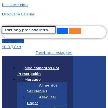
Ir al contenido
Droguería Galerias
Cómo llegar
$
0
0
Cart
Facebook
Instagram
Medicamentos Por
Prescripción
Mercado
Alimentos
Saludables
Aseo Del
Hogar