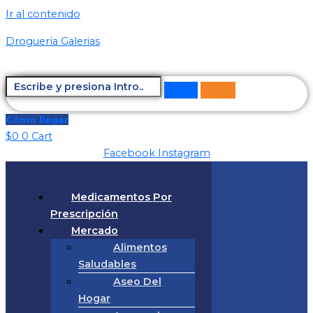
Ir al contenido
Droguería Galerias
Cómo llegar
$
0
0
Cart
Facebook
Instagram
Medicamentos Por
Prescripción
Mercado
Alimentos
Saludables
Aseo Del
Hogar