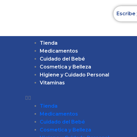
Ir
Total
al
del
contenido
carrito:
Tienda
Medicamentos
Cuidado del Bebé
Cosmetica y Belleza
Higiene y Cuidado Personal
Vitaminas
Tienda
Medicamentos
Cuidado del Bebé
Cosmetica y Belleza