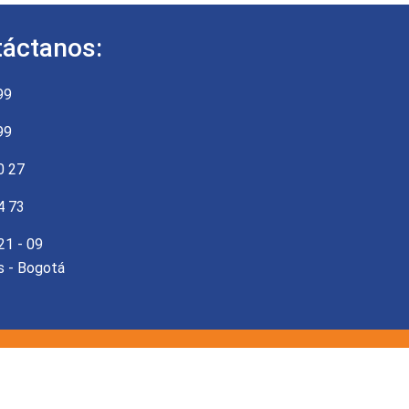
áctanos:
99
99
0 27
4 73
21 - 09
as - Bogotá