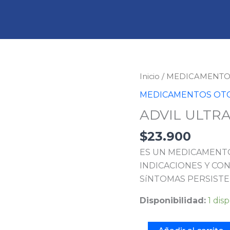
ADVIL
Inicio
/
MEDICAMENTO
ULTRA
MEDICAMENTOS OT
10
ADVIL ULTRA
CAPSULAS
cantidad
$
23.900
ES UN MEDICAMENTO
INDICACIONES Y CON
SíNTOMAS PERSISTE
Disponibilidad:
1 dis