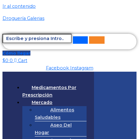
Ir al contenido
Droguería Galerias
Cómo llegar
$
0
0
Cart
Facebook
Instagram
Medicamentos Por
Prescripción
Mercado
Alimentos
Saludables
Aseo Del
Hogar