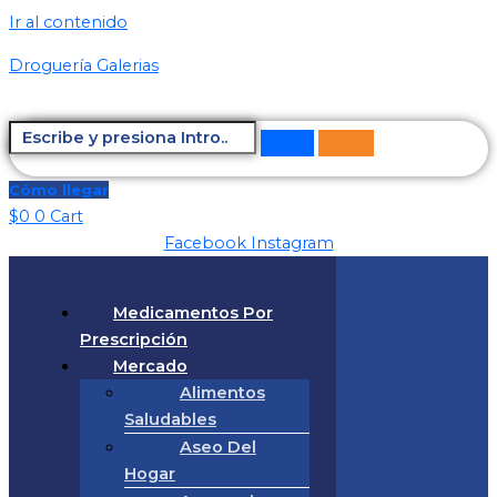
Ir al contenido
Droguería Galerias
Cómo llegar
$
0
0
Cart
Facebook
Instagram
Medicamentos Por
Prescripción
Mercado
Alimentos
Saludables
Aseo Del
Hogar