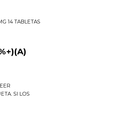
MG 14 TABLETAS
%+)(A)
LEER
TA. SI LOS