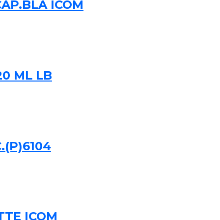
CAP.BLA ICOM
0 ML LB
.(P)6104
TTE ICOM