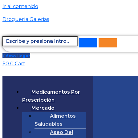
Ir al contenido
Droguería Galerias
Cómo llegar
$
0
0
Cart
Medicamentos Por
Prescripción
Mercado
Alimentos
Saludables
Aseo Del