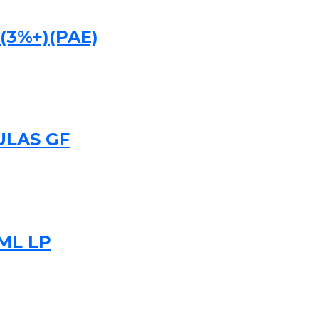
(3%+)(PAE)
ULAS GF
ML LP