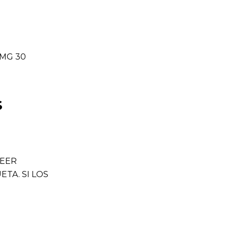
 MG 30
S
LEER
TA. SI LOS