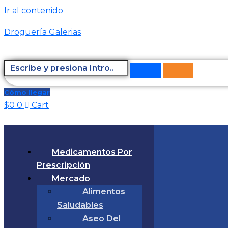
Ir al contenido
Droguería Galerias
Cómo llegar
$
0
0
Cart
Medicamentos Por
Prescripción
Mercado
Alimentos
Saludables
Aseo Del