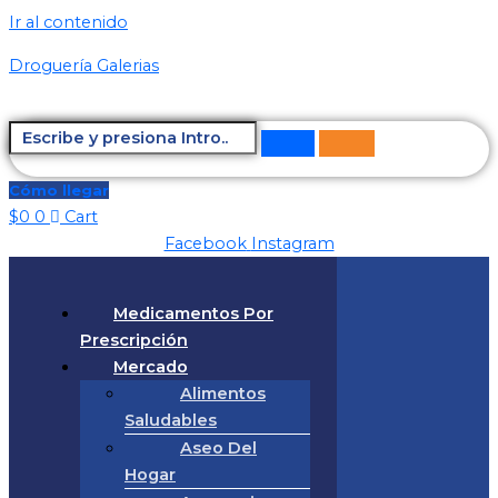
Ir al contenido
Droguería Galerias
Cómo llegar
$
0
0
Cart
Facebook
Instagram
Medicamentos Por
Prescripción
Mercado
Alimentos
Saludables
Aseo Del
Hogar