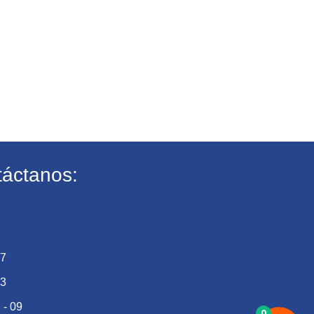
áctanos:
27
73
 - 09
0