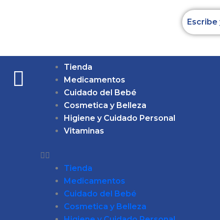
Ir
al
contenido
Tienda
Medicamentos
Cuidado del Bebé
Cosmetica y Belleza
Higiene y Cuidado Personal
Vitaminas
Tienda
Medicamentos
Cuidado del Bebé
Cosmetica y Belleza
Higiene y Cuidado Personal