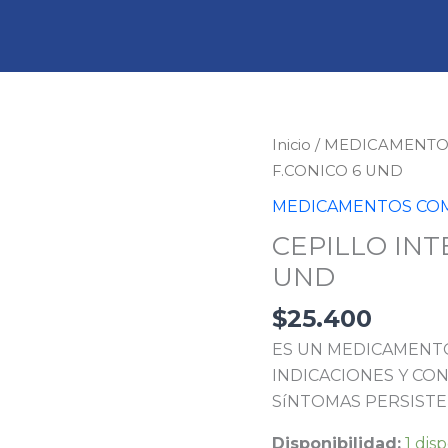
CEPILLO
Inicio
/
MEDICAMENTO
INTER.
F.CONICO 6 UND
GUM
MEDICAMENTOS COM
1.1
CEPILLO INTE
MM
UND
F.CONICO
6
$
25.400
UND
ES UN MEDICAMENTO
cantidad
INDICACIONES Y CON
SíNTOMAS PERSISTE
Disponibilidad:
1 dis