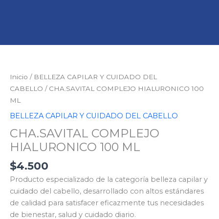
CHA.SAVITAL
COMPLEJO
HIALURONICO
Inicio
/
BELLEZA CAPILAR Y CUIDADO DEL
100
CABELLO
/ CHA.SAVITAL COMPLEJO HIALURONICO 100
ML
ML
cantidad
BELLEZA CAPILAR Y CUIDADO DEL CABELLO
CHA.SAVITAL COMPLEJO
HIALURONICO 100 ML
$
4.500
Producto especializado de la categoría belleza capilar y
cuidado del cabello, desarrollado con altos estándares
de calidad para satisfacer eficazmente tus necesidades
de bienestar, salud y cuidado diario.