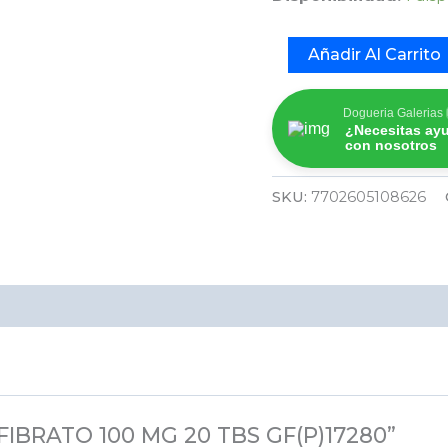
Añadir Al Carrito
Dogueria Galerias
¿Necesitas ay
con nosotros
SKU:
7702605108626
ROFIBRATO 100 MG 20 TBS GF(P)17280”