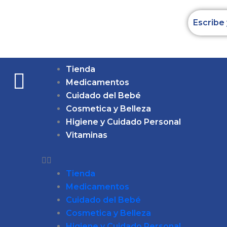
Ir
al
contenido
Tienda
Medicamentos
Cuidado del Bebé
Cosmetica y Belleza
Higiene y Cuidado Personal
Vitaminas
Tienda
Medicamentos
Cuidado del Bebé
Cosmetica y Belleza
Higiene y Cuidado Personal