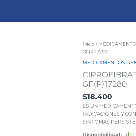
CIPROFIBRATO
Inicio
/
MEDICAMENTO
100
GF(P)17280
MG
MEDICAMENTOS GE
20
CIPROFIBRAT
TBS
GF(P)17280
GF(P)17280
cantidad
$
18.400
ES UN MEDICAMENTO
INDICACIONES Y CON
SíNTOMAS PERSISTE
Disponibilidad:
1 dis