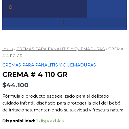
CREMA
#
4
Inicio
/
CREMAS PARA PAÑALITIS Y QUEMADURAS
/ CREMA
110
# 4 110 GR
GR
CREMAS PARA PAÑALITIS Y QUEMADURAS
cantidad
CREMA # 4 110 GR
$
44.100
Fórmula o producto especializado para el delicado
cuidado infantil, diseñado para proteger la piel del bebé
de irritaciones, manteniendo su suavidad y frescura natural.
Disponibilidad:
1 disponibles