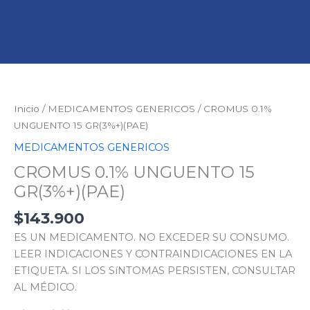
CROMUS
0.1%
UNGUENTO
Inicio
/
MEDICAMENTOS GENERICOS
/ CROMUS 0.1%
15
UNGUENTO 15 GR(3%+)(PAE)
GR(3%+)
MEDICAMENTOS GENERICOS
(PAE)
CROMUS 0.1% UNGUENTO 15
cantidad
GR(3%+)(PAE)
$
143.900
ES UN MEDICAMENTO. NO EXCEDER SU CONSUMO.
LEER INDICACIONES Y CONTRAINDICACIONES EN LA
ETIQUETA. SI LOS SíNTOMAS PERSISTEN, CONSULTAR
AL MÉDICO.