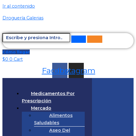
Ir al contenido
Droguería Galerias
Cómo llegar
$
0
0
Cart
Facebook
Instagram
Medicamentos Por
Prescripción
Mercado
Alimentos
Saludables
Aseo Del