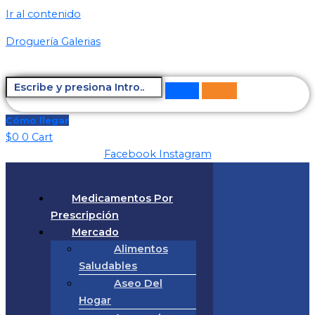
Ir al contenido
Droguería Galerias
Cómo llegar
$
0
0
Cart
Facebook
Instagram
Medicamentos Por
Prescripción
Mercado
Alimentos
Saludables
Aseo Del
Hogar