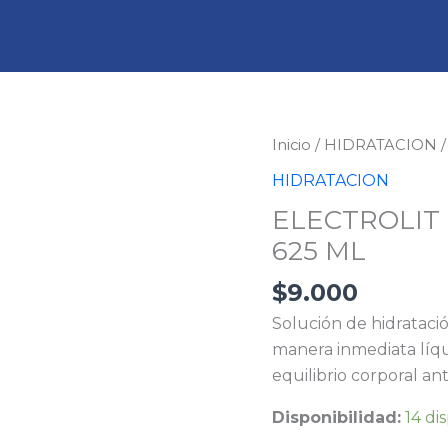
ELECTROLIT
Inicio
/
HIDRATACION
/
HIDRATANTE
HIDRATACION
MANZANA
ELECTROLIT
625
625 ML
ML
cantidad
$
9.000
Solución de hidratac
manera inmediata líqu
equilibrio corporal an
Disponibilidad:
14 di