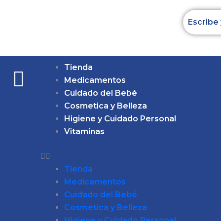
Ir
al
contenido
Tienda
Medicamentos
Cuidado del Bebé
Cosmetica y Belleza
Higiene y Cuidado Personal
Vitaminas
Tienda
Medicamentos
Cuidado del Bebé
Cosmetica y Belleza
Higiene y Cuidado Personal