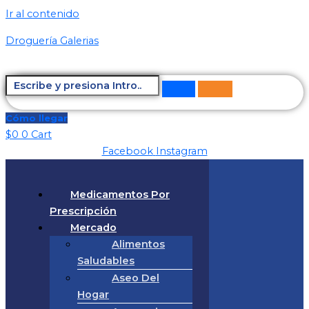
Ir al contenido
Droguería Galerias
Cómo llegar
$
0
0
Cart
Facebook
Instagram
Medicamentos Por
Prescripción
Mercado
Alimentos
Saludables
Aseo Del
Hogar