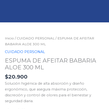
ESPUMA
DE
AFEITAR
Inicio
/
CUIDADO PERSONAL
/ ESPUMA DE AFEITAR
BABARIA
BABARIA ALOE 300 ML
ALOE
CUIDADO PERSONAL
300
ESPUMA DE AFEITAR BABARIA
ML
cantidad
ALOE 300 ML
$
20.900
Solución higiénica de alta absorción y diseño
ergonómico, que asegura máxima protección,
discreción y control de olores para el bienestar y
seguridad diaria.