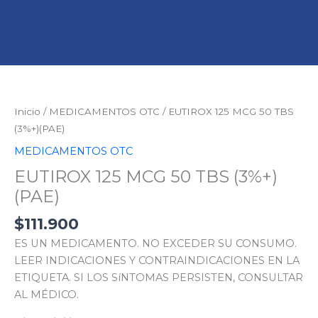
EUTIROX
125
MCG
Inicio
/
MEDICAMENTOS OTC
/ EUTIROX 125 MCG 50 TBS
50
(3%+)(PAE)
TBS
MEDICAMENTOS OTC
(3%+)
EUTIROX 125 MCG 50 TBS (3%+)
(PAE)
cantidad
(PAE)
$
111.900
ES UN MEDICAMENTO. NO EXCEDER SU CONSUMO.
LEER INDICACIONES Y CONTRAINDICACIONES EN LA
ETIQUETA. SI LOS SíNTOMAS PERSISTEN, CONSULTAR
AL MÉDICO.