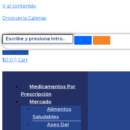
Ir al contenido
Droguería Galerias
Cómo llegar
$
0
0
Cart
Medicamentos Por
Prescripción
Mercado
Alimentos
Saludables
Aseo Del