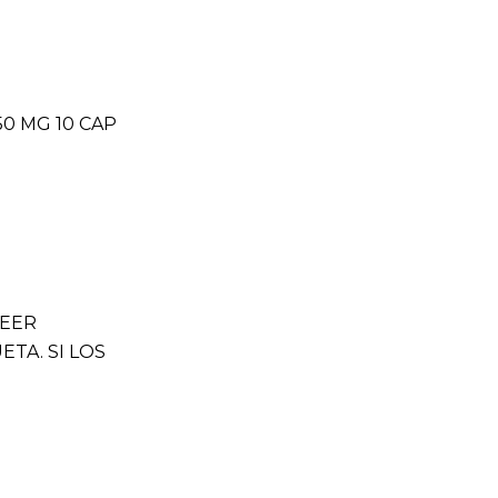
50 MG 10 CAP
P
LEER
TA. SI LOS