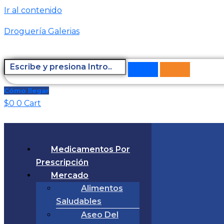
Ir al contenido
Droguería Galerias
Cómo llegar
$
0
0
Cart
Medicamentos Por
Prescripción
Mercado
Alimentos
Saludables
Aseo Del