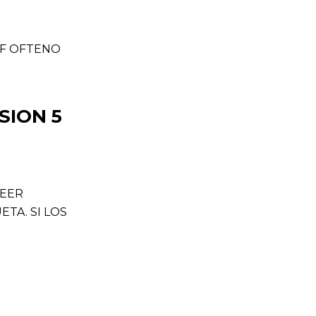
NF OFTENO
SION 5
LEER
TA. SI LOS