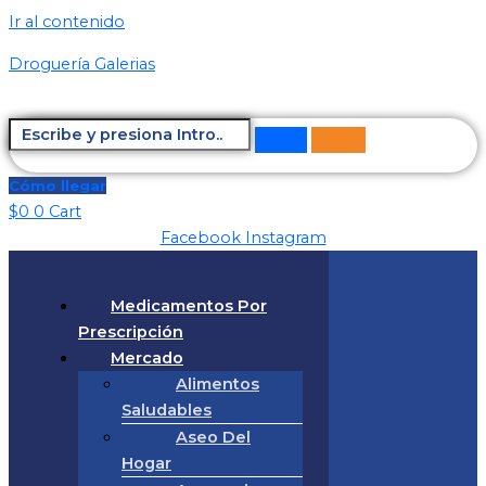
Ir al contenido
Droguería Galerias
Cómo llegar
$
0
0
Cart
Facebook
Instagram
Medicamentos Por
Prescripción
Mercado
Alimentos
Saludables
Aseo Del
Hogar