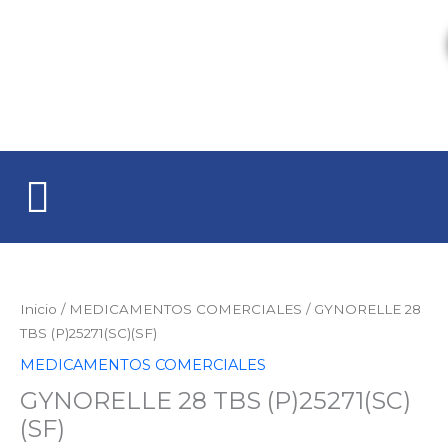
Ir
al
contenido
GYNORELLE
28
TBS
Inicio
/
MEDICAMENTOS COMERCIALES
/ GYNORELLE 28
(P)25271(SC)
TBS (P)25271(SC)(SF)
(SF)
MEDICAMENTOS COMERCIALES
cantidad
GYNORELLE 28 TBS (P)25271(SC)
(SF)