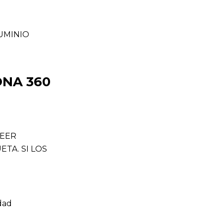
UMINIO
ONA 360
LEER
TA. SI LOS
dad