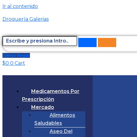
Ir al contenido
Droguería Galerias
Cómo llegar
$
0
0
Cart
Medicamentos Por
Prescripción
Mercado
Alimentos
Saludables
Aseo Del