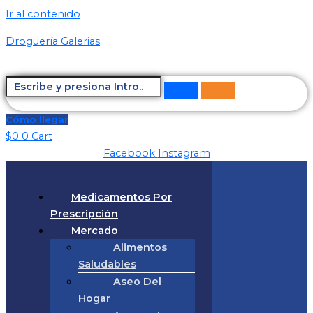
Ir al contenido
Droguería Galerias
Cómo llegar
$
0
0
Cart
Facebook
Instagram
Medicamentos Por
Prescripción
Mercado
Alimentos
Saludables
Aseo Del
Hogar