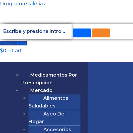
Ir
Total
LAMOTRIGINA
Droguería Galerias
al
del
100
contenido
carrito:
MG
30
TABLETAS
(P)52740
Cómo llegar
cantidad
$
0
0
Cart
Medicamentos Por
Prescripción
Mercado
Alimentos
Saludables
Aseo Del
Hogar
Accesorios