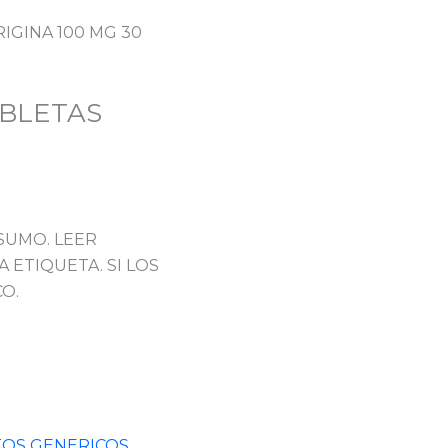
IGINA 100 MG 30
ABLETAS
SUMO. LEER
 ETIQUETA. SI LOS
O.
OS GENERICOS