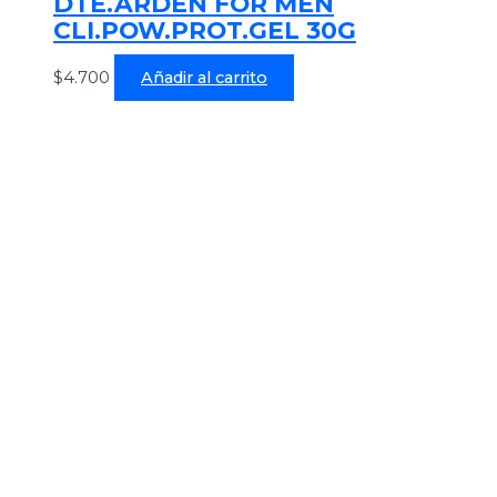
DTE.ARDEN FOR MEN
CLI.POW.PROT.GEL 30G
$
4.700
Añadir al carrito