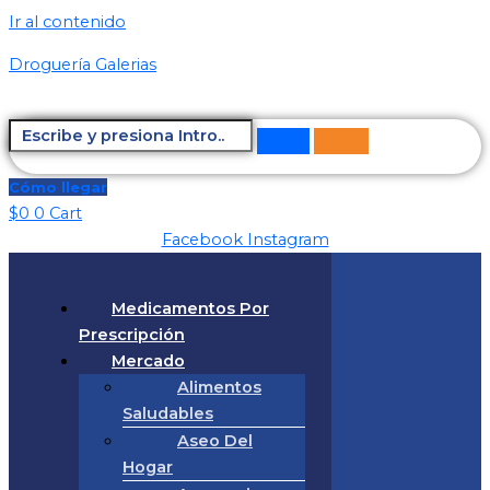
Ir al contenido
Droguería Galerias
Cómo llegar
$
0
0
Cart
Facebook
Instagram
Medicamentos Por
Prescripción
Mercado
Alimentos
Saludables
Aseo Del
Hogar