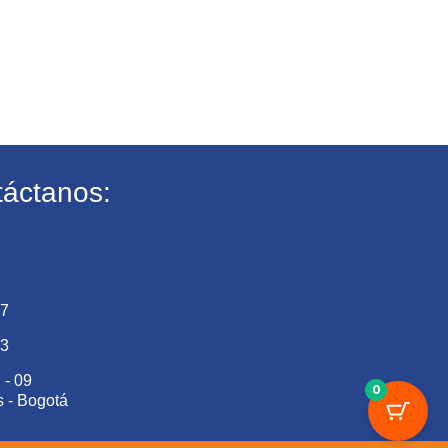
áctanos:
27
73
 - 09
0
s - Bogotá