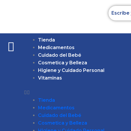
Ir
al
contenido
Tienda
Medicamentos
Cuidado del Bebé
Cosmetica y Belleza
Higiene y Cuidado Personal
Vitaminas
Tienda
Medicamentos
Cuidado del Bebé
Cosmetica y Belleza
Higiene y Cuidado Personal