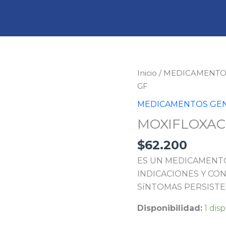
MOXIFLOXACINO
Inicio
/
MEDICAMENTO
400
GF
MG
MEDICAMENTOS GE
7
MOXIFLOXACI
TBS
GF
$
62.200
cantidad
ES UN MEDICAMENTO
INDICACIONES Y CON
SíNTOMAS PERSISTE
Disponibilidad:
1 dis