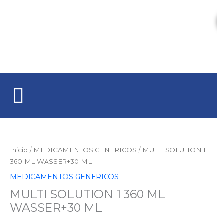
Ir
al
contenido
MULTI
SOLUTION
1
Inicio
/
MEDICAMENTOS GENERICOS
/ MULTI SOLUTION 1
360
360 ML WASSER+30 ML
ML
MEDICAMENTOS GENERICOS
WASSER+30
MULTI SOLUTION 1 360 ML
ML
cantidad
WASSER+30 ML