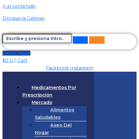
Ir al contenido
Droguería Galerias
Cómo llegar
$
0
0
Cart
Facebook
Instagram
Medicamentos Por
Prescripción
Mercado
Alimentos
Saludables
Aseo Del
Hogar