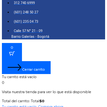
312 740 6999
(601) 248 50 27
(601) 235 04 73
Calle 57 N° 21 - 09
Barrio Galerías - Bogotá
0
Cerrar carrito
Tu carrito está vacío
0
Visita nuestra tienda para ver lo que está disponible
Total del carrito:
Total
$
0
Tu carrito está vacío. Compra ahora →