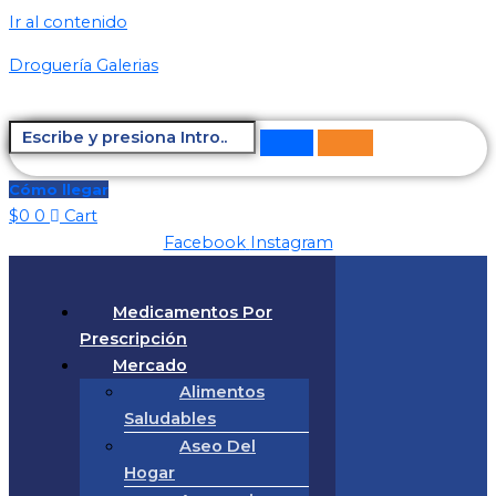
Ir al contenido
Droguería Galerias
Cómo llegar
$
0
0
Cart
Facebook
Instagram
Medicamentos Por
Prescripción
Mercado
Alimentos
Saludables
Aseo Del
Hogar