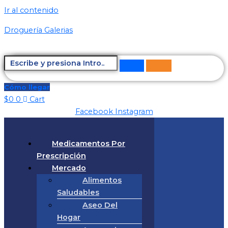
Ir al contenido
Droguería Galerias
Cómo llegar
$
0
0
Cart
Facebook
Instagram
Medicamentos Por
Prescripción
Mercado
Alimentos
Saludables
Aseo Del
Hogar