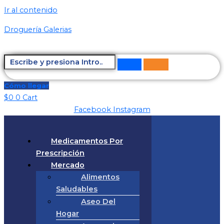
Ir al contenido
Droguería Galerias
Cómo llegar
$
0
0
Cart
Facebook
Instagram
Medicamentos Por
Prescripción
Mercado
Alimentos
Saludables
Aseo Del
Hogar