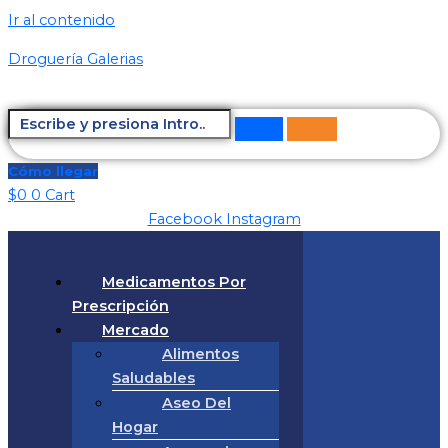
Ir al contenido
Droguería Galerias
Cómo llegar
$
0
0
Cart
Facebook
Instagram
Medicamentos Por
Prescripción
Mercado
Alimentos
Saludables
Aseo Del
Hogar