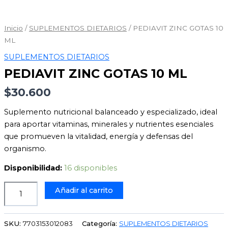
PEDIAVIT
ZINC
GOTAS
Inicio
/
SUPLEMENTOS DIETARIOS
/ PEDIAVIT ZINC GOTAS 10
10
ML
ML
SUPLEMENTOS DIETARIOS
cantidad
PEDIAVIT ZINC GOTAS 10 ML
$
30.600
Suplemento nutricional balanceado y especializado, ideal
para aportar vitaminas, minerales y nutrientes esenciales
que promueven la vitalidad, energía y defensas del
organismo.
Disponibilidad:
16 disponibles
Añadir al carrito
SKU:
7703153012083
Categoría:
SUPLEMENTOS DIETARIOS