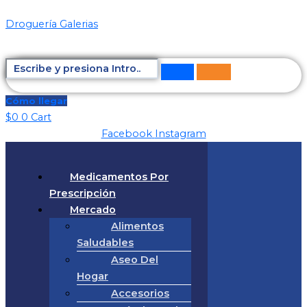
Ir
Total
Droguería Galerias
al
del
contenido
carrito:
Cómo llegar
$
0
0
Cart
Facebook
Instagram
Medicamentos Por
Prescripción
Mercado
Alimentos
Saludables
Aseo Del
Hogar
Accesorios