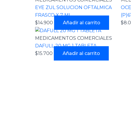
EYE ZUL SOLUCION OFTALMICA
OCE
FRASCO X 7 ML
(P)6
$
14.900
Añadir al carrito
$
8.
MEDICAMENTOS COMERCIALES
DAFULL 20 MG 1 TABLETA
$
15.700
Añadir al carrito