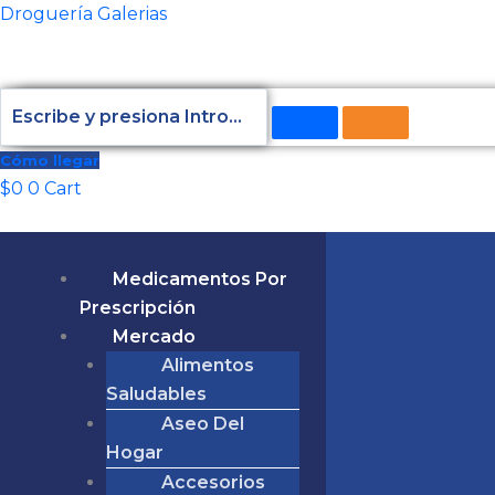
Ir
Total
Droguería Galerias
al
del
contenido
carrito:
Cómo llegar
$
0
0
Cart
Medicamentos Por
Prescripción
Mercado
Alimentos
Saludables
Aseo Del
Hogar
Accesorios