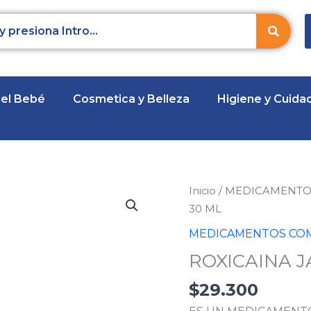
del Bebé
Cosmetica y Belleza
Higiene y Cuida
ROXICAINA
Inicio
/
MEDICAMENTO
JALEA
30 ML
2%
MEDICAMENTOS COM
TUBO
ROXICAINA J
30
ML
$
29.300
cantidad