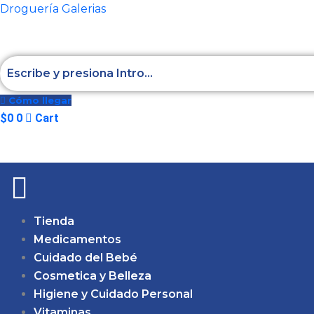
Ir
Droguería Galerias
al
contenido
Cómo llegar
$
0
0
Cart
Tienda
Medicamentos
Cuidado del Bebé
Cosmetica y Belleza
Higiene y Cuidado Personal
Vitaminas