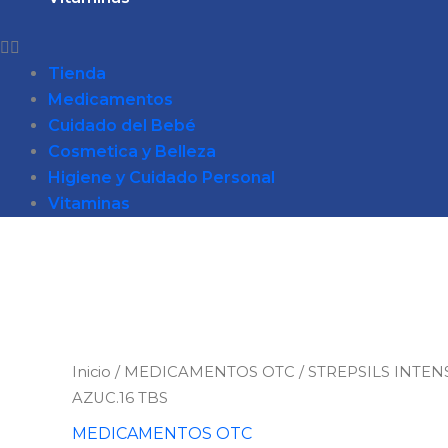
Tienda
Medicamentos
Cuidado del Bebé
Cosmetica y Belleza
Higiene y Cuidado Personal
Vitaminas
STREPSILS
INTENS.NARANJA
SIN
Inicio
/
MEDICAMENTOS OTC
/ STREPSILS INTEN
AZUC.16
AZUC.16 TBS
TBS
MEDICAMENTOS OTC
cantidad