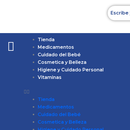
Ir
al
contenido
Tienda
Medicamentos
Cuidado del Bebé
Cosmetica y Belleza
Higiene y Cuidado Personal
Vitaminas
Tienda
Medicamentos
Cuidado del Bebé
Cosmetica y Belleza
Higiene y Cuidado Personal