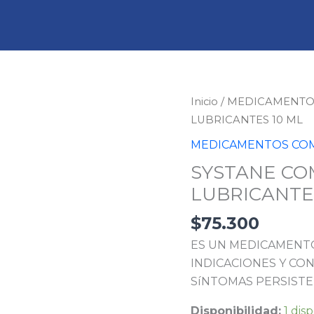
SYSTANE
Inicio
/
MEDICAMENTO
COMPLETE
LUBRICANTES 10 ML
GOTAS
MEDICAMENTOS COM
LUBRICANTES
SYSTANE CO
10
LUBRICANTE
ML
cantidad
$
75.300
ES UN MEDICAMENTO
INDICACIONES Y CON
SíNTOMAS PERSISTE
Disponibilidad:
1 dis