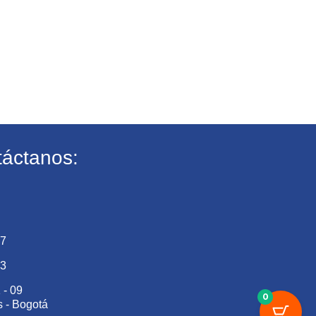
áctanos:
27
73
 - 09
0
s - Bogotá