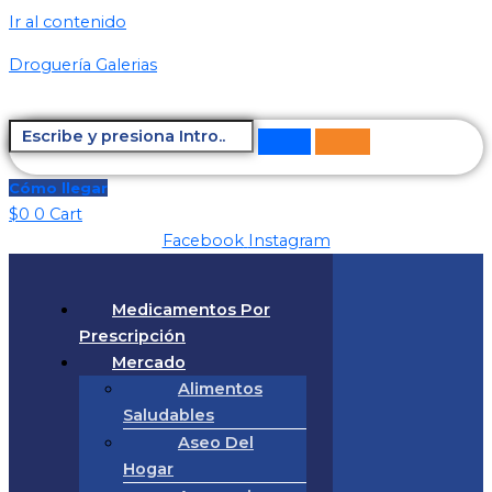
Ir al contenido
Droguería Galerias
Cómo llegar
$
0
0
Cart
Facebook
Instagram
Medicamentos Por
Prescripción
Mercado
Alimentos
Saludables
Aseo Del
Hogar