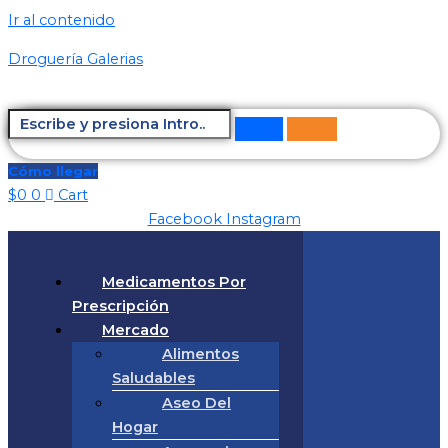
Ir al contenido
Droguería Galerias
Cómo llegar
$
0
0
Cart
Facebook
Instagram
Medicamentos Por
Prescripción
Mercado
Alimentos
Saludables
Aseo Del
Hogar