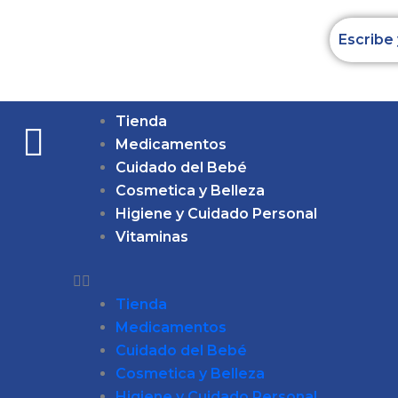
Ir
al
contenido
Tienda
Medicamentos
Cuidado del Bebé
Cosmetica y Belleza
Higiene y Cuidado Personal
Vitaminas
Tienda
Medicamentos
Cuidado del Bebé
Cosmetica y Belleza
Higiene y Cuidado Personal