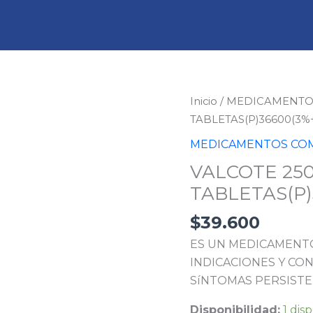
VALCOTE
Inicio
/
MEDICAMENTO
250
TABLETAS(P)36600(3%
MG
MEDICAMENTOS COM
30
VALCOTE 250
TABLETAS(P)36600(3
TABLETAS(P)
cantidad
$
39.600
ES UN MEDICAMENTO
INDICACIONES Y CON
SíNTOMAS PERSISTE
Disponibilidad:
1 dis