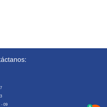
áctanos:
27
73
 - 09
0