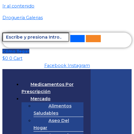
Ir al contenido
Droguería Galerias
Cómo llegar
$
0
0
Cart
Facebook
Instagram
Medicamentos Por
Prescripción
Mercado
Alimentos
Saludables
Aseo Del
Hogar